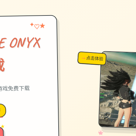
★
✦
♡
 ONYX
→
↗
点击体验
超棒！
载
载游戏免费下载
作
 ★
✧
♡
★
♥