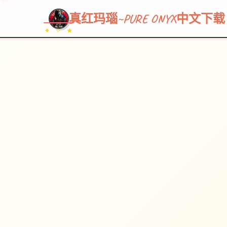
真红玛瑙~PURE ONYX中文下载
✦ ✧ ★