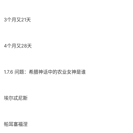
3个月又21天
4个月又28天
1.7.6 问题：希腊神话中的农业女神是谁
埃尔忒尼斯
帕耳塞福涅