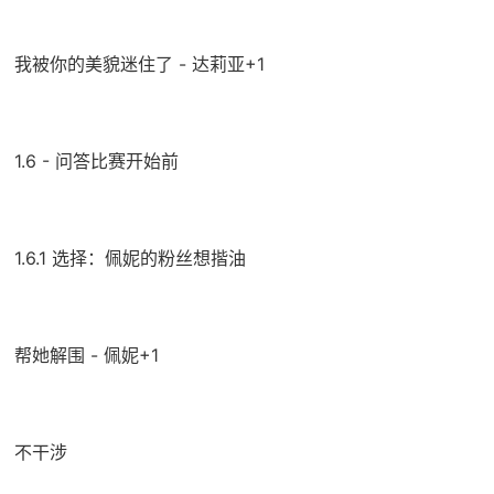
我被你的美貌迷住了 - 达莉亚+1
1.6 - 问答比赛开始前
1.6.1 选择：佩妮的粉丝想揩油
帮她解围 - 佩妮+1
不干涉