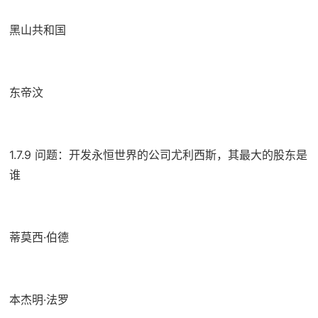
黑山共和国
东帝汶
1.7.9 问题：开发永恒世界的公司尤利西斯，其最大的股东是
谁
蒂莫西·伯德
本杰明·法罗