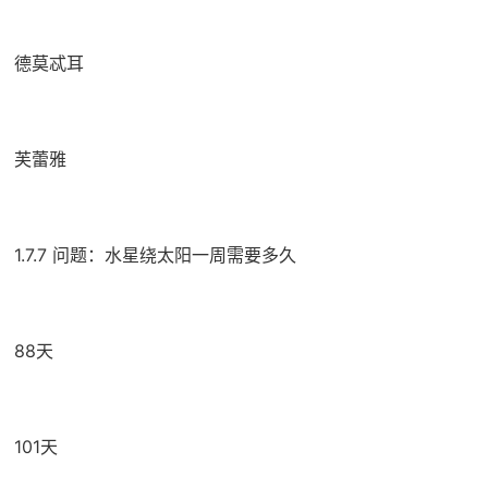
德莫忒耳
芙蕾雅
1.7.7 问题：水星绕太阳一周需要多久
88天
101天