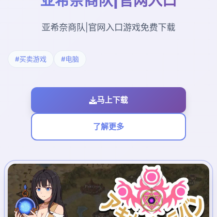
亚希奈商队|官网入口
亚希奈商队|官网入口游戏免费下载
#买卖游戏
#电脑
马上下载
了解更多