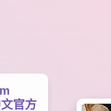
em
9|中文官方