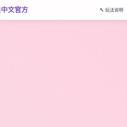
19|中文官方
🔨 玩法说明