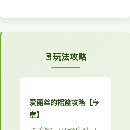
🃏 玩法攻略
爱丽丝的摇篮攻略【序
章】
採完礦後除了可以原路往回走，建